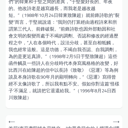
們”的韓東和于堅之間的差異，“于堅愛好長的、年夜
的。他改詩老是越寫越長，而我老是越改越
短。”（1988年10月24日韓東致陳超）就前鋒詩歌的“裂
變”而言，于堅就說道：“我則仍打算經由過程詩來和所
謂第三代人、前鋒破裂。”前鋒詩歌也因外部動因和社
會文明的裂變而處于不竭的調劑、否認和修改的經過歷
程之中，“人在各個時代，設法分歧，甚至自相牴觸，
我也經常這般。這是功德，不竭自我否認、自我調劑，
為的是更近真諦。”（1998年2月5日于堅致陳超）這些
函件觸及一些詩人在分歧時代本身寫風格格的改變，好
比西川在給陳超的信中以長詩《致敬》《惡運》等為例
談及本身詩歌在90年月的顯明轉向，“《惡運》寫得曾
經不太像詩歌了，所以我有點不安。假如你對這篇‘怪樣
子’不滿足，就請把它退還給我。”（1996年8月24日西
川致陳超）
Post
⟵
⟶