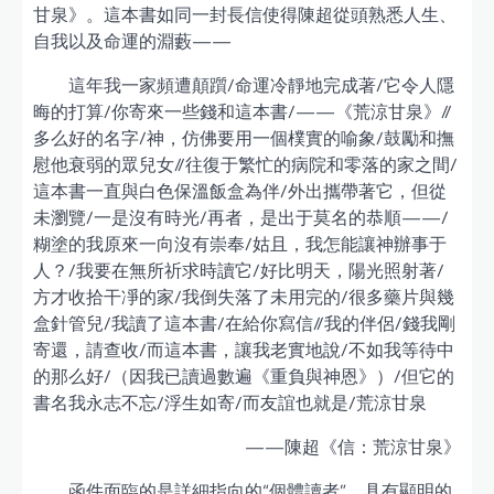
甘泉》。這本書如同一封長信使得陳超從頭熟悉人生、
自我以及命運的淵藪——
這年我一家頻遭顛躓/命運冷靜地完成著/它令人隱
晦的打算/你寄來一些錢和這本書/——《荒涼甘泉》//
多么好的名字/神，仿佛要用一個樸實的喻象/鼓勵和撫
慰他衰弱的眾兒女//往復于繁忙的病院和零落的家之間/
這本書一直與白色保溫飯盒為伴/外出攜帶著它，但從
未瀏覽/一是沒有時光/再者，是出于莫名的恭順——/
糊塗的我原來一向沒有崇奉/姑且，我怎能讓神辦事于
人？/我要在無所祈求時讀它/好比明天，陽光照射著/
方才收拾干凈的家/我倒失落了未用完的/很多藥片與幾
盒針管兒/我讀了這本書/在給你寫信//我的伴侶/錢我剛
寄還，請查收/而這本書，讓我老實地說/不如我等待中
的那么好/（因我已讀過數遍《重負與神恩》）/但它的
書名我永志不忘/浮生如寄/而友誼也就是/荒涼甘泉
——陳超《信：荒涼甘泉》
函件面臨的是詳細指向的“個體讀者”，具有顯明的