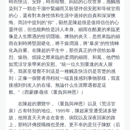
時而快活、安靜，時而暗翳、糾結的心坎世界，感觸感
染到了一顆在干涸中緊繃而又盼望伴侶安慰和等候甘雨
的心，還有對本身性情和生涯中過掉的自責和深深懊
悔。而詩中提到的“你”，顯然是陳超很是值得信任的心
靈伴侶，但也能夠恰是詩人本身。細雨在酷夏的來臨更
像是人生際遇的恰切隱喻。燠熱的炎天，忽然來臨的細
雨在剎時將堅固硬化，將干燥潤濕，將“暴戾”的性情轉
化為自審。在陳超的平生中，那些真正的伴侶恰如暴
烈、燥熱、煩躁之際來臨的柔潤的細雨、和風，他們恰
如荒涼甘泉帶來的安慰。“統一位久別重逢的友人握
手。我甚至發覺不到這是一種觸及快活仍是苦楚的感
到：正像一個瞽者用枴杖一端直接感到事物那樣，我直
接感到到友人的在場。無論什么生涯際遇都是這
般。”（西蒙娜·薇依《重負與神恩》）
在陳超的瀏覽中，《重負與神恩》以及《荒涼甘
泉》占有特別的地位。1995年，陳超家里遭受諸多變
故，他簡直天天奔走在黌舍、病院以及深夜回家的路
上，那時評傳授職稱也受挫。更不幸的是兒子陳默（后