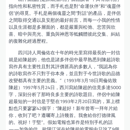
指向性和私密性質，而手札也是對“命運伙伴”和“魂靈伴
侶”的尋覓。手札是兩個魂靈之間“對話”的產品，是伴侶
之間取得交通以及安慰的最好前言，而每一小我的性情
以及生涯都是多層面的，都是嚴重與松弛、悲苦與欣
喜、暗中與亮光、重負與神恩等牴觸體彼此交集、糾結
的復雜化經過歷程。
四川詩人周倫佑在十年的時光里寫得最長的一封信
就是給陳超的，他也是諸多伴侶中最早熟悉到陳超詩歌
寫作具有主要性且對其評價甚高的多數人，“我認為你
的詩歌寫作不只對于你本身，並且對于今世詩歌的品德
改變都具有主要的意義。”（1993年3月18日周倫佑致
陳超）1997年5月24日，西川寫給陳超的信竟多達5000
字，深刻分析了那時良多主要的詩歌題目。伴侶中給陳
超最短的一封信是于堅在1993年2月20日寫的，算上標
點也只要寥寥42個字：“陳超好！新年曾寄一拜年片給
你，收到了吧？遵囑寄上詩幾首。我會給你打德律風
的。祝好！于堅”。假如電報也算作是特別手札的話
——加急的信，歐陽江河在給陳超的電報中只說了9個