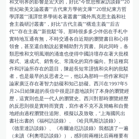
和文明界的影響是宏大的，好比“今世思惟家訪談錄”“20
世紀歐美文論叢書”“古代東方學術文庫”“20世紀東方哲
學譯叢”“漢譯世界學術名著叢書”“國外馬克思主義和社
會主義研討叢書”，好比“古代主義”“構造主義”“后古
代”“存在主義”“新批駁”等。那時很多多少伴侶在手札中
實時地互通有無，不時交通各自近期的瀏覽書目和心得
領會，甚至還自動說起要輔助對方買書。與此同時，各
類思惟和文明風潮的涌進也使得中國詩壇存在著大批模
擬式、速成式、銷售化、常識化的寫作偏向。對這種寫
作和評論所存在的題目，陳超長短常謹慎和尖利的批駁
者，也是最早的反思者之一，他以為那時一些作家和評
論家廣泛存在著智力妨礙和知己妨礙。西川在1997年5
月24日給陳超的長信中很是詳盡地談到了本身的瀏覽經
歷，這實則也是一代人的瀏覽史。西川對那時瀏覽經歷
的反思則很是實時而寶貴，寫作者不克不及簡略和自覺
地經由過程瀏覽往追附、模擬以及致敬，“上海國民出
書社出書的《福柯訪談錄》、《哈貝馬斯訪談錄》、
《德里達訪談錄》、《布爾迪厄訪談錄》我都讀了一遍
（未讀《利奧塔訪談錄》），感到前兩種比后兩種要有