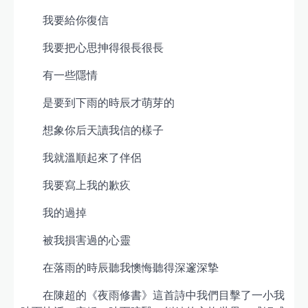
我要給你復信
我要把心思抻得很長很長
有一些隱情
是要到下雨的時辰才萌芽的
想象你后天讀我信的樣子
我就溫順起來了伴侶
我要寫上我的歉疚
我的過掉
被我損害過的心靈
在落雨的時辰聽我懊悔聽得深邃深摯
在陳超的《夜雨修書》這首詩中我們目擊了一小我