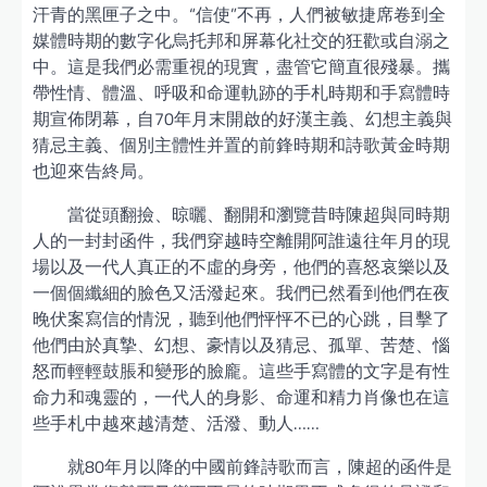
汗青的黑匣子之中。“信使”不再，人們被敏捷席卷到全
媒體時期的數字化烏托邦和屏幕化社交的狂歡或自溺之
中。這是我們必需重視的現實，盡管它簡直很殘暴。攜
帶性情、體溫、呼吸和命運軌跡的手札時期和手寫體時
期宣佈閉幕，自70年月末開啟的好漢主義、幻想主義與
猜忌主義、個別主體性并置的前鋒時期和詩歌黃金時期
也迎來告終局。
當從頭翻撿、晾曬、翻開和瀏覽昔時陳超與同時期
人的一封封函件，我們穿越時空離開阿誰遠往年月的現
場以及一代人真正的不虛的身旁，他們的喜怒哀樂以及
一個個纖細的臉色又活潑起來。我們已然看到他們在夜
晚伏案寫信的情況，聽到他們怦怦不已的心跳，目擊了
他們由於真摯、幻想、豪情以及猜忌、孤單、苦楚、惱
怒而輕輕鼓脹和變形的臉龐。這些手寫體的文字是有性
命力和魂靈的，一代人的身影、命運和精力肖像也在這
些手札中越來越清楚、活潑、動人……
就80年月以降的中國前鋒詩歌而言，陳超的函件是