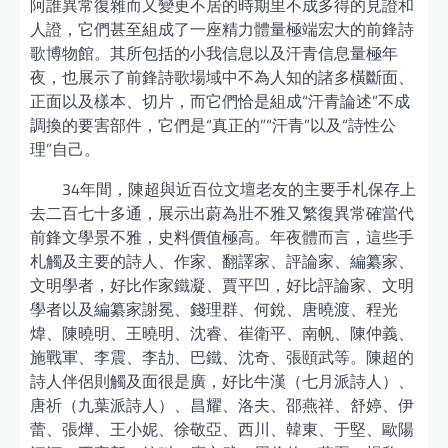
阿誰異常復雜而又變更不居的時期里不成多得的見證和
人證，它們甚至組成了一座精力體量極端宏大的前鋒詩
歌博物館。其所包括的小我信息以及汗青信息量極年
夜，也展示了前鋒詩歌場域中不為人知的諸多橫斷面、
正面以及樣本、切片，而它們恰是組成“汗青論述”不成
調換的要害部件，它們是“真正的”“汗青”以及“詩性公
理”自己。
34年間，陳超與近百位文壇老友的主要手札保存上
去二百七十多通，展示出蔚為壯不雅又繁復異常確當代
前鋒文學景不雅，史料價值極高。年夜體而言，這些手
札觸及主要的詩人、作家、翻譯家、評論家、編纂家、
文明學者，好比作家鐵凝、賈平凹，好比評論家、文明
學者以及編纂家謝冕、錢理群、何銳、唐曉渡、程光
煒、陳曉明、王曉明、沈睿、崔衛平、南帆、陳仲義、
施戰軍、李震、李劼、巴鐵、沈奇、張頤武等。陳超的
詩人伴侶則觸及面很是廣，好比牛漢（七月派詩人）、
唐祈（九葉派詩人）、昌耀、洛夫、邵燕祥、舒婷、伊
蕾、張燁、王小妮、徐敬亞、西川、韓東、于堅、歐陽