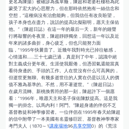
更名為陳揚）被確診為孤單癥，陳超和老婆杜棲梧為此
蒙受了宏大的心思壓力，但在那時依然抱有一絲信念和
空想，“這種病沒有治愈能夠，但我信任有改良盼望，
孩子本身也在盡力，說話的提高比擬顯明，愿天主保佑
他。”（陳超日誌）在這一年的最后一天，新年的鐘聲
行將敲響的冬夜里，陳超靜靜獨坐，回想這一年以及近
年來的諸多曲折，身心疲乏，但也只能努力面
臨，“1995年快曩昔了。近幾年我對時光已掉往敏感，
心情溫和……三十七歲已過，真是到了中年，認識中絕
對主義成分更年夜。生涯使我厭倦，但憑習氣還能當真
看待身邊的、手頭的工作。人在世沒有什么可高興的，
但逝世更無聊。有幾多逝世往的人實在仍是以活人的價
值不雅為基準的。不然，用不著逝世。”（陳超日誌）
在歲月流轉、新桃換舊符的那一刻，陳超許下一個愿
看：“1996年，唯愿天主和圣子保佑陳默提高。這是我
獨一的掛念。以馬內利！阿門。”陳超身邊的伴侶不乏
基督教徒和神學修習者。一位伴侶在1995年春天給陳超
的信中附帶了一本美國有名靈修巨匠、基督教神學專家
考門夫人（1870～1
講座場地
96
共享空間
0）的《荒涼