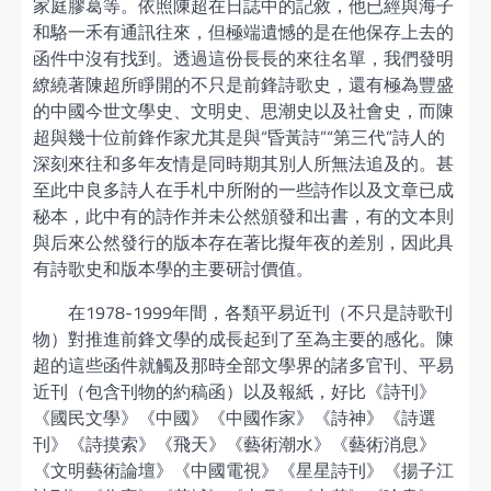
家庭膠葛等。依照陳超在日誌中的記敘，他已經與海子
和駱一禾有通訊往來，但極端遺憾的是在他保存上去的
函件中沒有找到。透過這份長長的來往名單，我們發明
繚繞著陳超所睜開的不只是前鋒詩歌史，還有極為豐盛
的中國今世文學史、文明史、思潮史以及社會史，而陳
超與幾十位前鋒作家尤其是與“昏黃詩”“第三代”詩人的
深刻來往和多年友情是同時期其別人所無法追及的。甚
至此中良多詩人在手札中所附的一些詩作以及文章已成
秘本，此中有的詩作并未公然頒發和出書，有的文本則
與后來公然發行的版本存在著比擬年夜的差別，因此具
有詩歌史和版本學的主要研討價值。
在1978-1999年間，各類平易近刊（不只是詩歌刊
物）對推進前鋒文學的成長起到了至為主要的感化。陳
超的這些函件就觸及那時全部文學界的諸多官刊、平易
近刊（包含刊物的約稿函）以及報紙，好比《詩刊》
《國民文學》《中國》《中國作家》《詩神》《詩選
刊》《詩摸索》《飛天》《藝術潮水》《藝術消息》
《文明藝術論壇》《中國電視》《星星詩刊》《揚子江