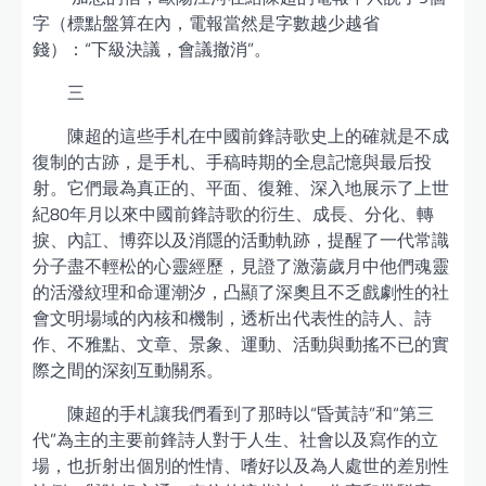
字（標點盤算在內，電報當然是字數越少越省
錢）：“下級決議，會議撤消”。
三
陳超的這些手札在中國前鋒詩歌史上的確就是不成
復制的古跡，是手札、手稿時期的全息記憶與最后投
射。它們最為真正的、平面、復雜、深入地展示了上世
紀80年月以來中國前鋒詩歌的衍生、成長、分化、轉
捩、內訌、博弈以及消隱的活動軌跡，提醒了一代常識
分子盡不輕松的心靈經歷，見證了激蕩歲月中他們魂靈
的活潑紋理和命運潮汐，凸顯了深奧且不乏戲劇性的社
會文明場域的內核和機制，透析出代表性的詩人、詩
作、不雅點、文章、景象、運動、活動與動搖不已的實
際之間的深刻互動關系。
陳超的手札讓我們看到了那時以“昏黃詩”和“第三
代”為主的主要前鋒詩人對于人生、社會以及寫作的立
場，也折射出個別的性情、嗜好以及為人處世的差別性