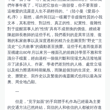
們年事年夜了，可以把它放在一路頒發，你不要害臊，
這種愛的流露是人生不易輕得的。”（陸小曼《愛眉小
札·序》）顯然，函件與日誌一樣屬于非虛擬性質的小我
文本，其私密性、對話性、真正的性、紀實性、復雜性
對于提醒當事人的“性情”具有不成替換的價值。繚繞著
陳超師長教師的這些手札，我們看到的是異常活潑、復
雜的私家敘事以及深度透析的精力全息圖景對“野史”“主
流史”“公共敘事”的撬動甚至挑釁。這些手札進而復原甚
至構建出80年月以來另一種面孔的前鋒詩學景不雅和常
識分子檔案，經由過程一個個片斷和現場尤為活潑地展
示了諸多詩人、作家、學者們差別性的人格、處世立場
以及精力際遇和時期氣氛，而陳超個別的生涯史、來往
史、瀏覽史、寫作史以及繁復的魂靈圖式也得以最為深
奧、周全地凸顯。
一
但是，“見字如面”的手寫體手札作為已經最為主要
的交通方法已然終結，寫信的人和收信的人都被封存進