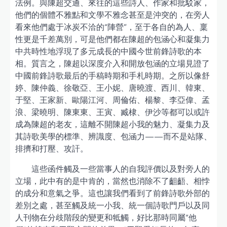
法例。與陳超交通、來往的這些詩人、作家和批駁家，
他們的個體不雅點和文學不雅念甚至是沖突的，在旁人
看來他們處于冰炭不洽的“陣營”，至于各自的為人、稟
性更是千差萬別，可是他們都在陳超的包涵心和凝集力
中共時性地浮現了多元成長的中國今世前鋒詩歌的本
相。質言之，陳超以深度介入和開放包涵的立場見證了
中國前鋒詩歌最后的手稿時期和手札時期。之所以像舒
婷、陳仲義、徐敬亞、王小妮、唐曉渡、西川、韓東、
于堅、王家新、歐陽江河、周倫佑、楊黎、李亞偉、孟
浪、梁曉明、陳東東、王寅、臧棣、伊沙等都可以或許
成為陳超的老友，這離不開陳超小我的魅力、凝集力及
其詩歌美學的標準、辨識度、包涵力——而不是站隊、
排擠和打壓、攻訐。
這些函件觸及一些當事人的自我評價以及對旁人的
立場，此中有的是中肯的，當然也消除不了齟齬、相悖
的成分和意氣之爭。這也讓我們看到了前鋒詩歌外部的
差別之處，甚至觸及統一小我、統一個詩歌門戶以及同
人刊物在分歧階段的變更和牴觸，好比那時同屬“他