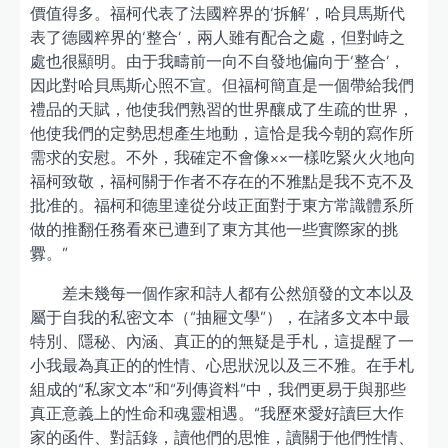
價值得多。福柯代表了法國粹界的‘拆解’，哈貝馬斯代
表了德國粹界的‘整合’，兩人雖有配合之處，但對峙之
處也很顯明。由于我疇前一向不自發地偏向于‘整合’，
因此對哈貝馬斯心照不宣。但福柯簡直是一個帶給我們
禮品的天賦，他使我們熟習的世界釀成了生疏的世界，
他使我們的定勢思想產生地動，這恰是我今朝的寫作所
需求的安慰。不外，我確定不會像××一樣吃緊火火地向
福柯致敬，福柯關于作者不存在的不雅點是我不克不及
批准的。福柯和德里達從分歧正面對于東方常識體系所
做的推翻任務看來已遭到了東方其他一些實際家的挑
釁。”
差未幾每一個作家和詩人都有公然頒發的文本以及
屬于自我的私密文本（“抽屜文學”），在諸多文本中最
特別、隱秘、內涵、真正的的無疑是手札，這提醒了一
小我最為真正的的性情、心思狀況以及三不雅。在手札
組成的“私家文本”和“列傳資料”中，我們更易于與那些
真正意義上的性命和魂靈相遇。“我歷來愛好讀巨大作
家的函件、對話錄，讀他們的思惟，讀關于他們性情、