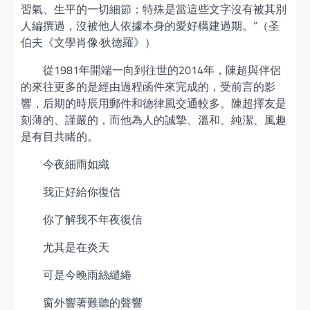
習氣、生平的一切細節；特殊是當這些文字沒有被其別
人編撰過，沒被他人依據本身的愛好構建過期。”（圣
伯夫《文學肖像·狄德羅》）
從1981年開端一向到往世的2014年，陳超與伴侶
的來往更多的是經由過程函件來完成的，受前言的影
響，后期的時辰用郵件和德律風交通較多。陳超擇友是
刻薄的、謹嚴的，而他為人的誠摯、溫和、純潔、風趣
是有目共睹的。
今夜細雨如織
我正好給你復信
你了解我不年夜復信
尤其是在炎天
可是今晚雨絲繾綣
窗外響著難聽的聲響