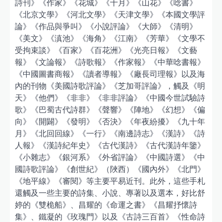
詩刊》《作家》《花城》《十月》《山花》《唸書》
《北京文學》《河北文學》《天津文學》《本國文學評
論》《作品與爭叫》《小說評論》《大師》《清明》
《美文》《滇池》《海角》《江南》《芳華》《文學不
受拘束談》《百家》《百花洲》《光亮日報》《文藝
報》《文論報》《詩歌報》《作家報》《中華唸書報》
《中國圖書商報》《讀者導報》《廠長司理報》以及海
內的刊物《美國詩歌評論》《芝加哥評論》，觸及《明
天》《他們》《非非》《非非評論》《中國今世試驗詩
歌》《巴蜀古代詩群》《聲響》《陣地》《幻想》《偏
向》《開闢》《發明》《否決》《年夜紛擾》《九十年
月》《北回回線》《一行》《南邊詩志》《漢詩》《詩
人報》《漢詩紀年史》《古代漢詩》《古代漢詩年鑒》
《小雜志》《銀河系》《外省評論》《中國詩選》《中
國詩歌評論》《創世紀》（陜西）《國內外》《北門》
《地平線》《審閱》等主要平易近刊。此外，這些手札
還觸及一些主要的詩集、小說、專著以及選本，好比舒
婷的《雙桅船》、昌耀的《命運之書》《昌耀抒懷詩
集》、鐵凝的《玫瑰門》以及《古詩三百首》《性命詩