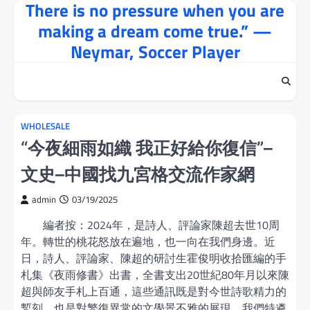
There is no pressure when you are
Skip
to
making a dream come true.” —
content
Neymar, Soccer Player
WHOLESALE
“今夜細雨如織 我正好給你復信”–
文史–中國找九宮格交流作家網
admin
03/19/2025
編者按：2024年，是詩人、評論家陳超去世10周
年。轉世的桃花怒放在遍地，也一向在我們身邊。近
日，詩人、評論家、陳超的研討生霍俊明收拾匯編的手
札集《夜雨修書》出書，全書支出20世紀80年月以來陳
超與師友手札上百通，這些通訊既是對今世詩歌精力的
鏨刻，也是對繁復異常的文學景不雅的展現。我們特遴