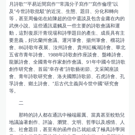
月詩歌”“平易近間寫作”“常識分子寫作”“寫作倫理”以
及“今世詩歌批駁”的近況、生態、題目、分化和轉向
等，甚至周倫佑在給陳超的信中還談及包含金庸在內的
武俠小說。這些通訊還觸及一些主要的詩歌會議和運
動，這對復原汗青現場和詩學題目的產生、成長具有主
要意義，好比蘭州會議、運河筆會、揚州筆會、榴花詩
會、86詩歌年夜展、汝州詩會、貴州紅楓湖詩會、華北
五省市青年詩會、1988年詩歌創作座談會、盤峰詩會、
龍脈詩會、全國青年作家創作會議、91年中國今世詩歌
創作研究會、首屆“幸存者”詩歌藝術節、文采閣座談
會、青年詩歌研究會、洛夫國際詩歌節、石虎詩會、孔
孚詩會、鄉土詩會、“后古代主義與今世中國”研究會
等。
二
那時的詩人都在通訊中極端嚴厲、當真甚至較勁兒
地議論著創作、評論、瀏覽、文明、哲學以及感情、人
生、社會題目，甚至有的函件自己就組成了極具詩學洞