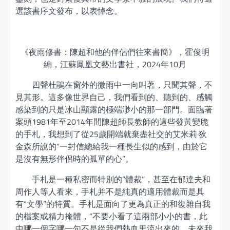
選該書序文發布，以表悼念。
《夜雨修書：陳超和他的伴侶們往來書簡》，霍俊明
編，江蘇鳳凰文藝出書社，2024年10月
四聲杜鵑在窗外的微雨中一向叫著，只聞其聲，不
見其形。這多像世界自己，我們看到的、聽到的、感觸
感染到的只是冰山顯露的極端渺小的那一部門。面臨著
案頭1981年至2014年間陳超師長教師的這些發黃變脆
的手札，我想到了從25歲開端就棄盡社交的艾米莉·狄
金森所說的“一封信總給我一種長生似的感到，由於它
是沒有無形伴侶時的孤單的心”。
手札是一種私密而特別的“體裁”，甚至在郁達夫和
周作人等人看來，手札并不是純真的適用體裁而是具
有“文學”的特質。手札是面向了更為真正的和復雜自我
的檔案或精力掩體，“不要小看了這兩部小小的書，此
中哪一個字哪一句不是從我們熱血里流出來的。未來我