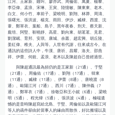
江河、王家新、鐘叫、廖亦武、周倫佑、萬夏、楊黎、
李亞偉、孟浪、宋琳、王寅、陸憶敏、陳東東、老木、
白文、何小竹、車前子、梁曉明、劉翔、林莽、周濤、
張曙光、張洪波、楊克、雨田、伊沙、臧棣、西渡、沈
葦、鄭單衣、葉船、島子、黑年夜春、刑天、蔡天新、
龐培、阿堅、靳曉靜、高星、劉向東、胡茗茗、見君、
劉潔岷、育邦、安琪、康城、余叢、趙宏興、胡丘陵、
姜紅偉、稚夫、人與等。人世有代謝，往來成古今。在
通訊的這些詩人中，牛漢、唐祈、昌耀、洛夫、邵燕
祥、伊蕾、何銳、孟浪、老木以及陳超自己曾經過世。
與陳超通訊最為頻仍的是王家新（21通）、于堅
（21通）、周倫佑（17通）、劉翔（17通）、韓東
（11通）、臧棣（11通）、伊蕾（8通）、唐曉渡（8
通）、歐陽江河（7通）、西川（7通）、陳仲義（7
通）、鄭單衣（7通）、徐敬亞和王小妮（6通）、梁曉
明（5通）、程光煒（5通）、張洪波（4通）。極端遺
憾的是昔時陳超寫給北島、于堅、周倫佑以及歐陽江河
等人的函件卻由於當事人的緣由而散佚，好比搬場以及