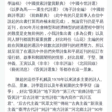
學論稿》《中國摸索詩鑒賞辭典》《中國今世詩選》
《以夢為馬——重生代詩選》《海子詩全編》《中國前
鋒詩導讀》《前鋒辭典》（此中有的只是當事人在信中
說起的出書打算而終極未能完成）。無論官刊仍是平易
近刊，在90年月社會轉型和經濟轉型的經過歷程中辦刊
的難度是史無前例的，小我詩集出書（多為公費）以及
同人辦刊都面對嚴重挑釁，好比時任《山花》主編的何
銳在與陳超的通訊中就數次談到辦刊的經濟壓力。所以
就呈現了在通訊中伴侶們夾帶詩集和平易近刊的征訂市
場行銷、啟事和郵購闡明的情形，好比昌耀、于堅、陳
仲義、王寅以及《非非》《非非評論》《北回回線》
《藝術消息》《昏黃詩選集》等都存在這一景象。
陳超的這些手札觸及1978年以來諸多主要的詩人、
作品、景象、詩學題目以及年夜範圍的文學爭辯（論
爭），好比“昏黃詩”“地下寫作”“第三代”“前鋒詩歌”“后
昏黃詩”“后古詩潮”“女性詩歌”“海內寫作”“四川五
君”、“后古代主義”“民眾文明”“傳統”“古典主義”“新浪漫
主義”“臺灣古代詩”“純詩”“南方詩派”“河北鄉土詩”“90年