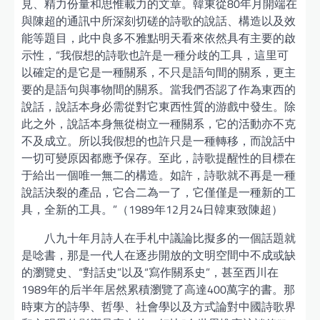
見、精力份量和思惟載力的文章。韓東從80年月開端在
與陳超的通訊中所深刻切磋的詩歌的說話、構造以及效
能等題目，此中良多不雅點明天看來依然具有主要的啟
示性，“我假想的詩歌也許是一種分歧的工具，這里可
以確定的是它是一種關系，不只是語句間的關系，更主
要的是語句與事物間的關系。當我們否認了作為東西的
說話，說話本身必需從對它東西性質的游戲中發生。除
此之外，說話本身無從樹立一種關系，它的活動亦不克
不及成立。所以我假想的也許只是一種轉移，而說話中
一切可變原因都應予保存。至此，詩歌提醒性的目標在
于給出一個唯一無二的構造。如許，詩歌就不再是一種
說話決裂的產品，它合二為一了，它僅僅是一種新的工
具，全新的工具。”（1989年12月24日韓東致陳超）
八九十年月詩人在手札中議論比擬多的一個話題就
是唸書，那是一代人在逐步開放的文明空間中不成或缺
的瀏覽史、“對話史”以及“寫作關系史”，甚至西川在
1989年的后半年居然累積瀏覽了高達400萬字的書。那
時東方的詩學、哲學、社會學以及方式論對中國詩歌界