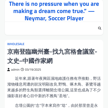
There is no pressure when you are
Skip
to
making a dream come true.” —
content
Neymar, Soccer Player
WHOLESALE
京南登臨幽州臺-找九宮格會議室-
文史–中國作家網
admin
03/19/2025
近年來,跟著年夜興區濕地維護任務有序推動，野活
潑物棲息周遭的狀況明顯改良,野鴨、啄木鳥、蒼鷺等越
來越多的野生鳥類選擇離開念壇公園,這里也成為了不少
攝影喜好者心目中新的不雅鳥“圣地”。
念壇公園的“念”字本來寫作“埝”，由於那里曾是永