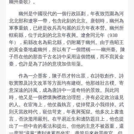
幽州臺歌》。
幽州是中國現代的一個行政區劃，年夜致范圍為河
北北部和遼寧一帶，包含此刻的北京。唐朝時，幽州為
軍事重鎮，已經是收兵高句麗的后方年夜本營。幽州所
轄薊縣，位于此刻的北京年夜興。遼會同元年（938
年），薊縣改名為薊北縣，仍附屬于幽州。由于燕昭王
的黃金臺地處幽州，所以有了一個體稱——幽州臺。陳
子昂在他的那首千古名詩中采用這個體稱，而不寫黃金
臺，也許是為了詩的意境加倍坦蕩。
作為一介墨客，陳子昂才幹出眾，在詩歌創作、詩
歌實際及詩文改革等方面均有建樹。他那雄壯古樸、寄
意深遠的詩風，成為唐詩中一道奇特的景致。與此同
時，他又是一個襟懷胸襟政治理想，并有必定政治遠見
的人。在宦海上，他仗義執言，從掉臂及小我得掉。武
則天當政時代，寵信苛吏，年夜興冤獄。他多次上書進
言，否決濫用嚴刑。在平易近生和邊防題目上，他也提
出了一些中肯的看法和提出。但他的主意不被器重，還
一度因“逆黨”遭到連累而坐牢。盡管后來赦罪復官，但