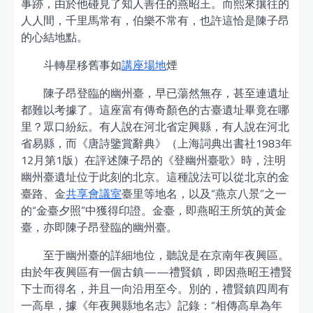
事跡，由於他碰見了知人善任的燕昭王。而熙來攘往的
人人間，千里馬常有，伯樂不常有，也許這恰是陳子昂
的心結地點。
斗轉星移舊事如
講座場地
煙
陳子昂登臨的幽州臺，早已蕩然無存，甚至連遺址
都難以考據了。這座富有傳奇顏色的古臺遺址畢竟在哪
里？眾口紛紜。有人說在河北省定興縣，有人說在河北
省易縣，而《唐詩鑒賞辭典》（上海詞典出書社1983年
12月第1版）在評述陳子昂的《登幽州臺歌》時，注明
幽州臺遺址位于此刻的北京。這種說法可以從北京的金
臺路、金
共享會議室
臺里等地名，以及“燕京八景”之一
的“金臺夕照”中獲得印證。金臺，即燕昭王所筑的黃金
臺，亦即陳子昂登臨的幽州臺。
至于幽州臺的詳細地位，聽說是在京南年夜興區。
由於年夜興區有一個古鎮——禮賢鎮，即因燕昭王禮賢
下士而得名，并且一向沿用至今。別的，禮賢鎮四周有
一高阜，據《年夜興縣地名志》記錄：“相傳高阜為年