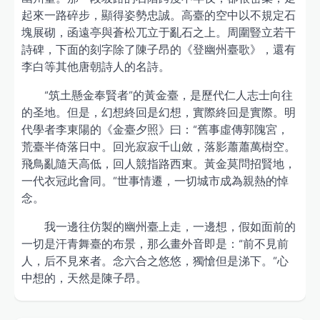
起來一路碎步，顯得姿勢忠誠。高臺的空中以不規定石
塊展砌，函遠亭與蒼松兀立于亂石之上。周圍豎立若干
詩碑，下面的刻字除了陳子昂的《登幽州臺歌》，還有
李白等其他唐朝詩人的名詩。
“筑土懸金奉賢者”的黃金臺，是歷代仁人志士向往
的圣地。但是，幻想終回是幻想，實際終回是實際。明
代學者李東陽的《金臺夕照》曰：“舊事虛傳郭隗宮，
荒臺半倚落日中。回光寂寂千山斂，落影蕭蕭萬樹空。
飛鳥亂隨天高低，回人競指路西東。黃金莫問招賢地，
一代衣冠此會同。”世事情遷，一切城市成為親熱的悼
念。
我一邊往仿製的幽州臺上走，一邊想，假如面前的
一切是汗青舞臺的布景，那么畫外音即是：“前不見前
人，后不見來者。念六合之悠悠，獨愴但是涕下。”心
中想的，天然是陳子昂。