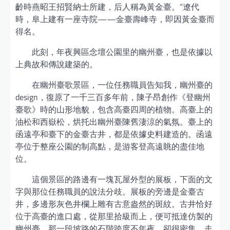
齡時燕昭王招賢納士所建，后人稱為黃金臺。”遼代
時，阜上建有一座寺院——金臺壽峰寺，即因黃金臺而
得名。
此刻，年夜興區念壇公園里的幽州臺，也是依據以
上典故和傳說建築的。
在幽州臺歌景區，一位任務職員告知我，幽州臺的
design，復原了一千三百多年前，陳子昂創作《登幽州
臺歌》時的山形地貌，包含高臺四周的植物。高臺上的
油松和西嶽松，烘托出幽州臺陳舊淒涼的氣氛。臺上的
函遠亭和臺下的金臺古井，都是依據史料建造的。函遠
亭位于整座公園的制高點，是游客登高遠眺的盡佳地
位。
這個景區的路邊有一塊瓦屋外型的展板，下面的文
字與那位任務職員的說法分歧。展板的旁邊是金臺古
井，多邊形灰色井欄上雕有古意盎然的斑紋。古井恰好
位于高臺的進口處，從那里拾級而上，便可抵達仿製的
幽州臺。那一段坡路的石階跨度不年夜，卻很密集，走