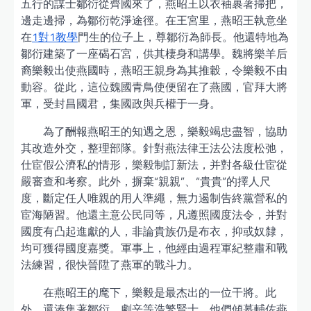
五行的謀士鄒衍從齊國來了，燕昭王以衣袖裹著掃把，
邊走邊掃，為鄒衍乾淨途徑。在王宮里，燕昭王執意坐
在
1對1教學
門生的位子上，尊鄒衍為師長。他還特地為
鄒衍建築了一座碣石宮，供其棲身和講學。魏將樂羊后
裔樂毅出使燕國時，燕昭王親身為其推轂，令樂毅不由
動容。從此，這位魏國青鳥使便留在了燕國，官拜大將
軍，受封昌國君，集國政與兵權于一身。
為了酬報燕昭王的知遇之恩，樂毅竭忠盡智，協助
其改造外交，整理部隊。針對燕法律王法公法度松弛，
仕宦假公濟私的情形，樂毅制訂新法，并對各級仕宦從
嚴審查和考察。此外，摒棄“親親”、“貴貴”的擇人尺
度，斷定任人唯親的用人準繩，無力遏制告終黨營私的
宦海陋習。他還主意公民同等，凡遵照國度法令，并對
國度有凸起進獻的人，非論貴族仍是布衣，抑或奴隸，
均可獲得國度嘉獎。軍事上，他經由過程軍紀整肅和戰
法練習，很快晉陞了燕軍的戰斗力。
在燕昭王的麾下，樂毅是最杰出的一位干將。此
外，還湊集著鄒衍、劇辛等浩繁賢士。他們傾慕輔佐燕