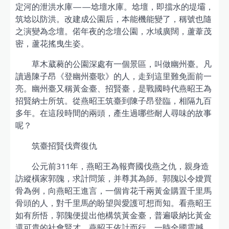
定河的泄洪水庫——埝壇水庫。埝壇，即擋水的堤壩，
筑埝以防洪。改建成公園后，本能機能變了，稱號也隨
之演變為念壇。偌年夜的念壇公園，水域廣闊，蘆葦茂
密，蘆花搖曳生姿。
草木葳蕤的公園深處有一個景區，叫做幽州臺。凡
讀過陳子昂《登幽州臺歌》的人，走到這里難免面前一
亮。幽州臺又稱黃金臺、招賢臺，是戰國時代燕昭王為
招賢納士所筑。從燕昭王筑臺到陳子昂登臨，相隔九百
多年。在這段時間的兩頭，產生過哪些耐人尋味的故事
呢？
筑臺招賢伐齊復仇
公元前311年，燕昭王為報齊國伐燕之仇，親身造
訪縱橫家郭隗，求計問策，并尊其為師。郭隗以令嬡買
骨為例，向燕昭王進言，一個肯花千兩黃金購置千里馬
骨頭的人，對千里馬的盼望與愛護可想而知。看燕昭王
如有所悟，郭隗便提出他構筑黃金臺，普遍吸納比黃金
還可貴的社會賢才。燕昭王依計而行，一時全國震撼。