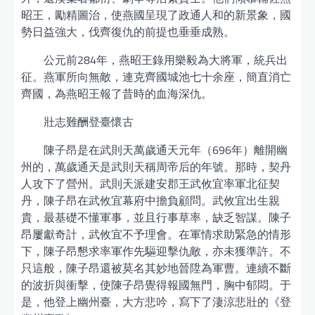
昭王，勵精圖治，使燕國呈現了政通人和的新景象，國
勢日益強大，伐齊復仇的前提也垂垂成熟。
公元前284年，燕昭王錄用樂毅為大將軍，統兵出
征。燕軍所向無敵，連克齊國城池七十余座，簡直消亡
齊國，為燕昭王報了昔時的血海深仇。
壯志難酬登臺懷古
陳子昂是在武則天萬歲通天元年（696年）離開幽
州的，萬歲通天是武則天稱周帝后的年號。那時，契丹
人攻下了營州。武則天派建安郡王武攸宜率軍北征契
丹，陳子昂在武攸宜幕府中擔負顧問。武攸宜出生親
貴，最基礎不懂軍事，並且行事草率，缺乏智謀。陳子
昂屢獻奇計，武攸宜不予理會。在軍情求助緊急的情形
下，陳子昂懇求率軍作先驅迎擊仇敵，亦未獲準許。不
只這般，陳子昂還被莫名其妙地晉陞為軍曹。連續不斷
的波折與衝擊，使陳子昂覺得報國無門，胸中郁悶。于
是，他登上幽州臺，大方悲吟，寫下了淒涼悲壯的《登