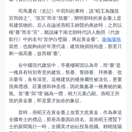
司馬遷在《史記》中寫到此事時，說“昭王為隗筑
宮而師之”。“筑宮”而非“筑臺”，闡明那時的黃金臺上是
有建筑物的。后人在論述燕昭王納賢的典故時，之所以
稱“臺”而非“宮”，聽說緣于南北朝時代詩人鮑照《代放
歌行》中的名句“豈伊白璧賜，將起黃金臺”。
瑜伽場地
當然，也能夠由於年湮代遠，建筑物損毀殆盡，那里只
剩一個高臺，故而稱“臺”。
在中國現代建筑中，亭臺樓閣習以為常，而“臺”是
一種具有特別寄意的建筑，祭臺、誓師臺、拜將臺、批
示臺等，各有深意。這種建筑的棲身屬性被淡化，更重
視典禮感、莊重感和神圣感，因此氤氳著一種奧秘的氣
氛。當“臺”與“壇”融為一體，精力元素凸顯。燕昭王所
筑的黃金臺，即是愛才如命的象征。
昔時，燕昭王在黃金臺上放置大批黃金，作為奉送
全國奇士的禮品，那座高臺因此得名。當燕昭王禮賢下
士的新聞風行一時，全國英才紛紜投靠燕國。精曉陰陽