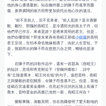
他的身心遭遇重創。站在幽州臺上的陳子昂孤單而憂
傷，蒼莽廣闊的南方田野更加烘托出他心坎的淒涼。
“前不見前人，后不見來者。”前人是誰？是冷遇樂
毅、鄒衍、郭隗的燕昭王，是冷遇田光的燕太子丹，但
他們早已作古。來者是誰？是將來英明的君主。但是，
他們在哪里呢？即使未來再有燕昭王那樣
小樹屋
的英明
君王呈現，生怕本身也無緣相遇了，由於人生苦短。于
是，脫穎而出的陳子昂在悠悠六合之間，獨愴但是涕
下。
在陳子昂的詩歌作品中，還有一首題為《燕昭王》
的短詩，意境和寄意附近于《登幽州臺歌》，詩中
有“丘陵盡喬木，昭王何在哉”的句子。遠想昔時，燕昭
王與樂毅的君臣關系，令陳子昂羨慕不已。但是，當他
從碣石宮遠看黃金臺時，但見起升沉伏的丘陵上長滿了
喬木，昔時置金的高臺已渙然一新，燕昭王何在？
樂毅事魏，湊數其間，但在燕國發明了驚天動地的